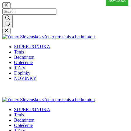
NOVINKA
NOVINKA
NOVINKA
Skip
to
content
No
results
SUPER PONUKA
Tenis
Bedminton
Oblečenie
Tašky
Doplnky
NOVINKY
✉️
📞
0917 102 440
yonex@yonex.
📍
Tomášikova 30, 821 01 Bratisla
SUPER PONUKA
Tenis
Bedminton
Oblečenie
Tašky