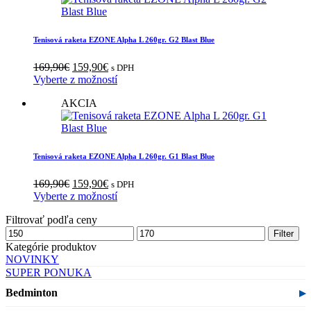
Tenisová raketa EZONE Alpha L 260gr. G2 Blast Blue
Pôvodná
Aktuálna
169,90
€
159,90
€
s DPH
cena
cena
Vyberte z možností
bola:
je:
AKCIA
169,90€.
159,90€.
Tenisová raketa EZONE Alpha L 260gr. G1 Blast Blue
Pôvodná
Aktuálna
169,90
€
159,90
€
s DPH
cena
cena
Vyberte z možností
bola:
je:
Filtrovať podľa ceny
169,90€.
159,90€.
Minimálna
Maximálna
Filter
cena
cena
Kategórie produktov
NOVINKY
SUPER PONUKA
Bedminton