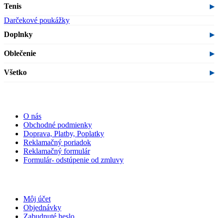
Tenis
Darčekové poukážky
Doplnky
Oblečenie
Všetko
INFORMÁCIE
O nás
Obchodné podmienky
Doprava, Platby, Poplatky
Reklamačný poriadok
Reklamačný formulár
Formulár- odstúpenie od zmluvy
MÔJ ÚČET
Môj účet
Objednávky
Zabudnuté heslo