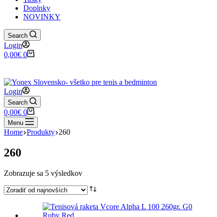
Doplnky
NOVINKY
Search
Login
Shopping
0,00
€
0
cart
✉️
📞
0917 102 440
yonex@yonex.
📍
Tomášikova 30, 821 01 Bratisla
Login
Search
Shopping
0,00
€
0
cart
Menu
Home
Produkty
260
260
Zoradené
Zobrazuje sa 5 výsledkov
podľa
najnovších