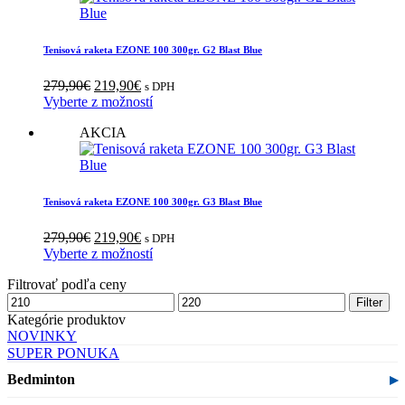
Tenisová raketa EZONE 100 300gr. G2 Blast Blue
Pôvodná
Aktuálna
279,90
€
219,90
€
s DPH
cena
cena
Vyberte z možností
bola:
je:
AKCIA
279,90€.
219,90€.
Tenisová raketa EZONE 100 300gr. G3 Blast Blue
Pôvodná
Aktuálna
279,90
€
219,90
€
s DPH
cena
cena
Vyberte z možností
bola:
je:
Filtrovať podľa ceny
279,90€.
219,90€.
Minimálna
Maximálna
Filter
cena
cena
Kategórie produktov
NOVINKY
SUPER PONUKA
Bedminton