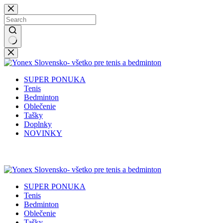
Skip
to
content
No
results
SUPER PONUKA
Tenis
Bedminton
Oblečenie
Tašky
Doplnky
NOVINKY
✉️
📞
0917 102 440
yonex@yonex.
📍
Tomášikova 30, 821 01 Bratisla
SUPER PONUKA
Tenis
Bedminton
Oblečenie
Tašky