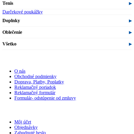
Tenis
Darčekové poukážky
Doplnky
Oblečenie
Všetko
INFORMÁCIE
O nás
Obchodné podmienky
Doprava, Platby, Poplatky
Reklamačný poriadok
Reklamačný formulár
Formulár- odstúpenie od zmluvy
MÔJ ÚČET
Môj účet
Objednávky
Zabudnuté heslo