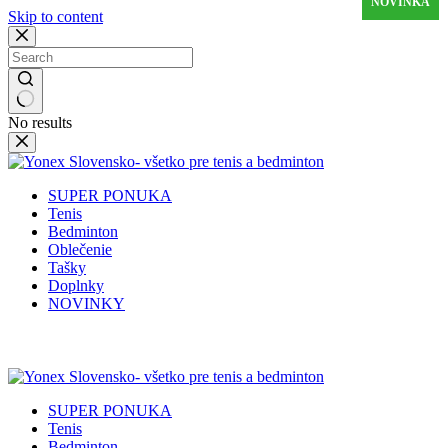
NOVINKA
NOVINKA
NOVINKA
NOVINKA
Skip to content
No results
SUPER PONUKA
Tenis
Bedminton
Oblečenie
Tašky
Doplnky
NOVINKY
✉️
📞
0917 102 440
yonex@yonex.
📍
Tomášikova 30, 821 01 Bratisla
SUPER PONUKA
Tenis
Bedminton