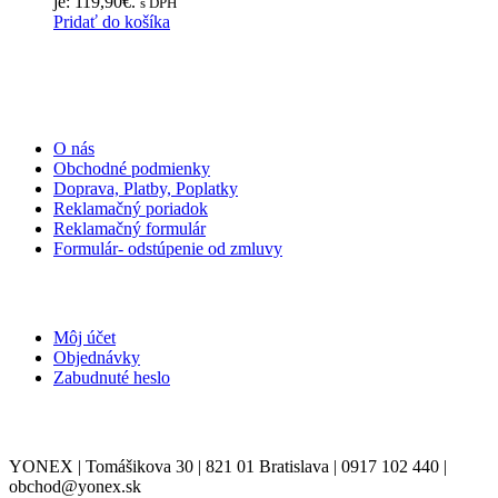
je: 119,90€.
s DPH
Pridať do košíka
INFORMÁCIE
O nás
Obchodné podmienky
Doprava, Platby, Poplatky
Reklamačný poriadok
Reklamačný formulár
Formulár- odstúpenie od zmluvy
MÔJ ÚČET
Môj účet
Objednávky
Zabudnuté heslo
KONTAKT
YONEX | Tomášikova 30 | 821 01 Bratislava | 0917 102 440 |
obchod@yonex.sk