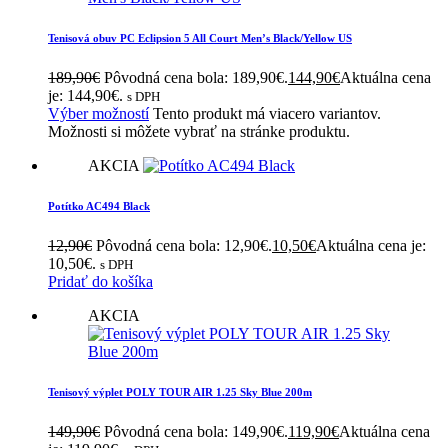
Tenisová obuv PC Eclipsion 5 All Court Men’s Black/Yellow US
189,90
€
Pôvodná cena bola: 189,90€.
144,90
€
Aktuálna cena
je: 144,90€.
s DPH
Výber možností
Tento produkt má viacero variantov.
Možnosti si môžete vybrať na stránke produktu.
AKCIA
Potítko AC494 Black
12,90
€
Pôvodná cena bola: 12,90€.
10,50
€
Aktuálna cena je:
10,50€.
s DPH
Pridať do košíka
AKCIA
Tenisový výplet POLY TOUR AIR 1.25 Sky Blue 200m
149,90
€
Pôvodná cena bola: 149,90€.
119,90
€
Aktuálna cena