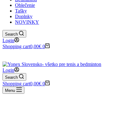
Oblečenie
Tašky
Doplnky
NOVINKY
Search
Login
Shopping cart
0,00
€
0
✉️
📞
0917 102 440
yonex@yonex.
📍
Tomášikova 30, 821 01 Bratisla
Login
Search
Shopping cart
0,00
€
0
Menu