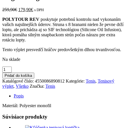
Pôvodná
Aktuálna
259,90
€
179,90
€
s DPH
cena
cena
POLYTOUR REV
poskytuje potrebnú kontrolu nad vykonaním
bola:
je:
vašich najsilnejších úderov. Struna s 8 hranami nielen že pevne drží
259,90€.
179,90€.
loptu, ale prichádza aj so SIF technológiou (Silicone Oil Infusion),
ktorá pomáha silným snapbackom strún počas nárazu pre extra
rotáciu lopty.
Tento výplet presvedčí hráčov predovšetkým dlhou trvanlivosťou.
Na sklade
množstvo
Tenisový
Pridať do košíka
výplet
Katalógové číslo:
4550086890812
Kategórie:
Tenis
,
Tenisový
POLY
výplet
,
Všetko
Značka:
Tenis
TOUR
REV
Popis
1,25
bright
Materiál: Polyester monofil
orange
200m
Súvisiace produkty