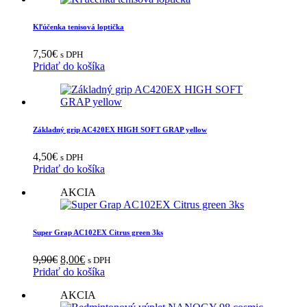
Kľúčenka tenisová loptička
7,50
€
s DPH
Pridať do košíka
Základný grip AC420EX HIGH SOFT GRAP yellow
4,50
€
s DPH
Pridať do košíka
AKCIA
Super Grap AC102EX Citrus green 3ks
Pôvodná
Aktuálna
9,90
€
8,00
€
s DPH
cena
cena
Pridať do košíka
bola:
je:
AKCIA
9,90€.
8,00€.