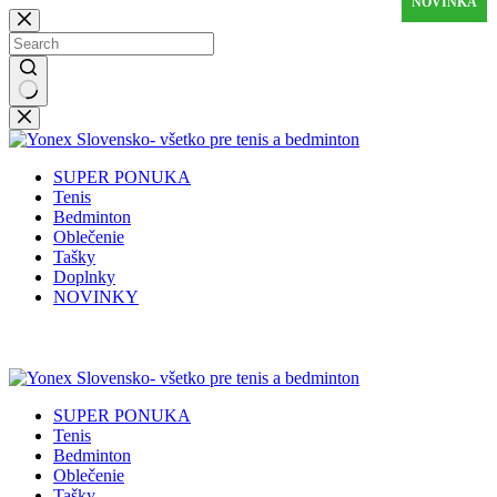
NOVINKA
Skip
to
content
No
results
SUPER PONUKA
Tenis
Bedminton
Oblečenie
Tašky
Doplnky
NOVINKY
✉️
📞
0917 102 440
yonex@yonex.
📍
Tomášikova 30, 821 01 Bratisla
SUPER PONUKA
Tenis
Bedminton
Oblečenie
Tašky