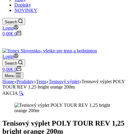
Doplnky
NOVINKY
Search
Login
Shopping
0,00
€
0
cart
✉️
📞
0917 102 440
yonex@yonex.
📍
Tomášikova 30, 821 01 Bratisla
Login
Search
Shopping
0,00
€
0
cart
Menu
Home
Produkty
Tenis
Tenisový výplet
Tenisový výplet POLY
TOUR REV 1,25 bright orange 200m
AKCIA
🔍
Tenisový výplet POLY TOUR REV 1,25
bright orange 200m