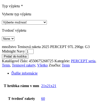
Typ výpletu
*
Vyberte typ výpletu
Tvrdosť výpletu
množstvo Tenisová raketa 2025 PERCEPT 97L 290gr. G3
Midnight Navy
Pridať do košíka
Katalógové číslo:
4550675268725
Kategórie:
PERCEPT seria
,
Tenis
,
Tenisové rakety
,
Všetko
Značka:
Tenis
Ďalšie informácie
T hrúbka rámu v mm
21x21x21
T tvrdosť rakety
60