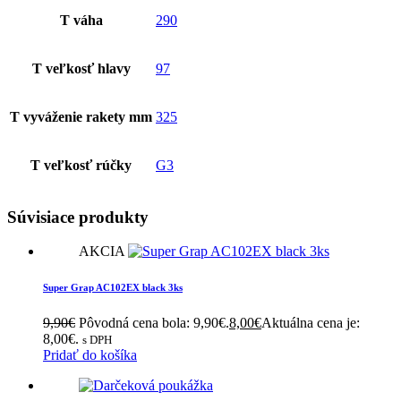
T váha
290
T veľkosť hlavy
97
T vyváženie rakety mm
325
T veľkosť rúčky
G3
Súvisiace produkty
AKCIA
Super Grap AC102EX black 3ks
9,90
€
Pôvodná cena bola: 9,90€.
8,00
€
Aktuálna cena je:
8,00€.
s DPH
Pridať do košíka