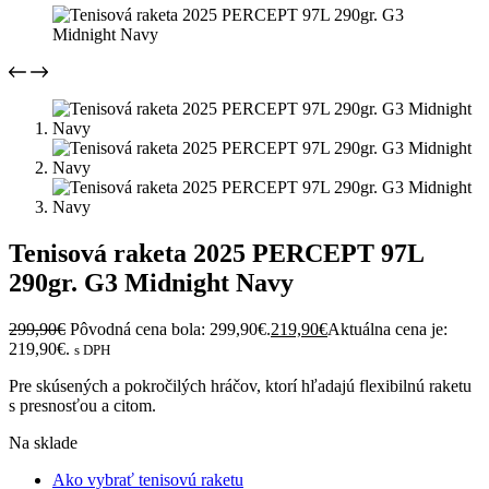
Tenisová raketa 2025 PERCEPT 97L
290gr. G3 Midnight Navy
299,90
€
Pôvodná cena bola: 299,90€.
219,90
€
Aktuálna cena je:
219,90€.
s DPH
Pre skúsených a pokročilých hráčov, ktorí hľadajú flexibilnú raketu
s presnosťou a citom.
Na sklade
Ako vybrať tenisovú raketu