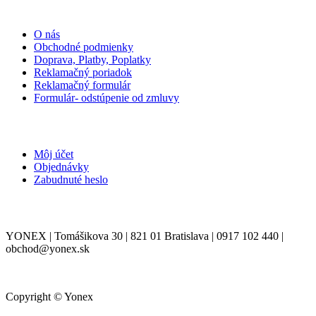
INFORMÁCIE
O nás
Obchodné podmienky
Doprava, Platby, Poplatky
Reklamačný poriadok
Reklamačný formulár
Formulár- odstúpenie od zmluvy
MÔJ ÚČET
Môj účet
Objednávky
Zabudnuté heslo
KONTAKT
YONEX | Tomášikova 30 | 821 01 Bratislava | 0917 102 440 |
obchod@yonex.sk
Copyright © Yonex