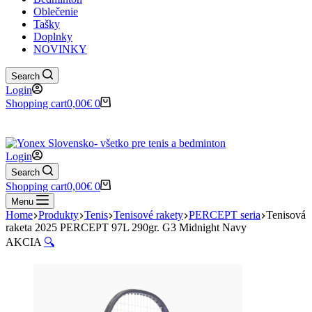
Oblečenie
Tašky
Doplnky
NOVINKY
Search
Login
Shopping cart
0,00
€
0
✉️
📞
0917 102 440
yonex@yonex.
📍
Tomášikova 30, 821 01 Bratisla
Login
Search
Shopping cart
0,00
€
0
Menu
Home
Produkty
Tenis
Tenisové rakety
PERCEPT seria
Tenisová
raketa 2025 PERCEPT 97L 290gr. G3 Midnight Navy
AKCIA
🔍