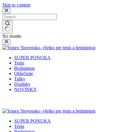
Skip to content
No results
SUPER PONUKA
Tenis
Bedminton
Oblečenie
Tašky
Doplnky
NOVINKY
✉️
📞
0917 102 440
yonex@yonex.
📍
Tomášikova 30, 821 01 Bratisla
SUPER PONUKA
Tenis
Bedminton