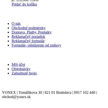
s DPH
Pridať do košíka
INFORMÁCIE
O nás
Obchodné podmienky
Doprava, Platby, Poplatky
Reklamačný poriadok
Reklamačný formulár
Formulár- odstúpenie od zmluvy
MÔJ ÚČET
Môj účet
Objednávky
Zabudnuté heslo
KONTAKT
YONEX | Tomášikova 30 | 821 01 Bratislava | 0917 102 440 |
obchod@yonex.sk