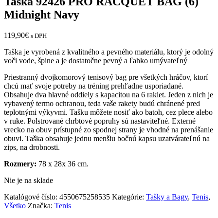
Taška 92426 PRO RACQUET BAG (6)
Midnight Navy
119,90
€
s DPH
Taška je vyrobená z kvalitného a pevného materiálu, ktorý je odolný
voči vode, špine a je dostatočne pevný a ľahko umývateľný
Priestranný dvojkomorový tenisový bag pre všetkých hráčov, ktorí
chcú mať svoje potreby na tréning prehľadne usporiadané.
Obsahuje dva hlavné oddiely s kapacitou na 6 rakiet. Jeden z nich je
vybavený termo ochranou, teda vaše rakety budú chránené pred
teplotnými výkyvmi. Tašku môžete nosiť ako batoh, cez plece alebo
v ruke. Polstrované chrbtové popruhy sú nastaviteľné. Externé
vrecko na obuv prístupné zo spodnej strany je vhodné na prenášanie
obuvi. Taška obsahuje jednu menšiu bočnú kapsu uzatvárateľnú na
zips, na drobnosti.
Rozmery:
78 x 28x 36 cm.
Nie je na sklade
Katalógové číslo:
4550675258535
Kategórie:
Tašky a Bagy
,
Tenis
,
Všetko
Značka:
Tenis