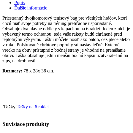
Popis
Ďalšie informácie
Priestranný dvojkomorový tenisový bag pre všetkých hráčov, ktorí
chcú mať svoje potreby na tréning prehľadne usporiadané.
Obsahuje dva hlavné oddiely s kapacitou na 6 rakiet. Jeden z nich je
vybavený termo ochranou, teda vaše rakety budú chránené pred
teplotnými výkyvmi. Tašku môžete nosiť ako batoh, cez plece alebo
v ruke. Polstrované chrbtové popruhy sú nastaviteľné. Externé
vrecko na obuv prístupné z bočnej strany je vhodné na prenášanie
obuvi. Taška obsahuje jednu menšiu bočnú kapsu uzatvárateľnú na
zips, na drobnosti.
Rozmery:
78 x 28x 36 cm.
Tašky
Tašky na 6 rakiet
Súvisiace produkty