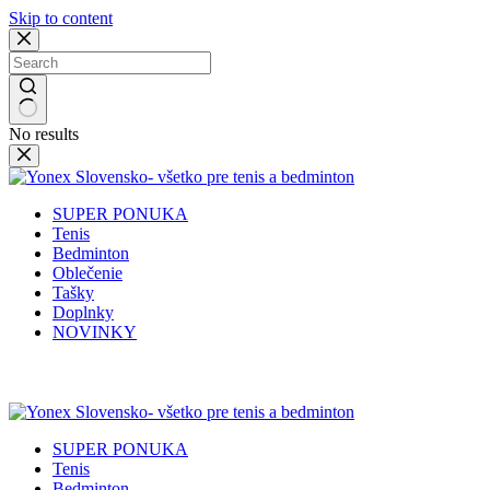
Skip to content
No results
SUPER PONUKA
Tenis
Bedminton
Oblečenie
Tašky
Doplnky
NOVINKY
✉️
📞
0917 102 440
yonex@yonex.
📍
Tomášikova 30, 821 01 Bratisla
SUPER PONUKA
Tenis
Bedminton