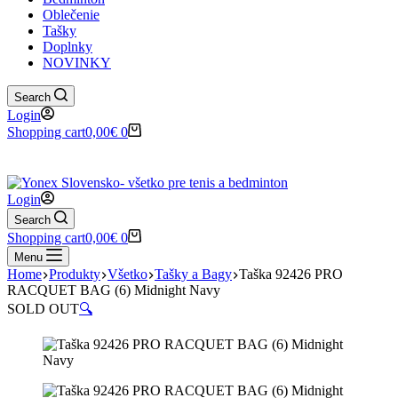
Oblečenie
Tašky
Doplnky
NOVINKY
Search
Login
Shopping cart
0,00
€
0
✉️
📞
0917 102 440
yonex@yonex.
📍
Tomášikova 30, 821 01 Bratisla
Login
Search
Shopping cart
0,00
€
0
Menu
Home
Produkty
Všetko
Tašky a Bagy
Taška 92426 PRO
RACQUET BAG (6) Midnight Navy
SOLD OUT
🔍