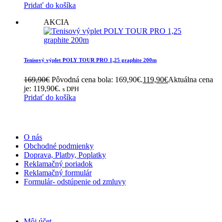
Pridať do košíka
AKCIA
Tenisový výplet POLY TOUR PRO 1,25 graphite 200m
169,90
€
Pôvodná cena bola: 169,90€.
119,90
€
Aktuálna cena
je: 119,90€.
s DPH
Pridať do košíka
INFORMÁCIE
O nás
Obchodné podmienky
Doprava, Platby, Poplatky
Reklamačný poriadok
Reklamačný formulár
Formulár- odstúpenie od zmluvy
MÔJ ÚČET
Môj účet