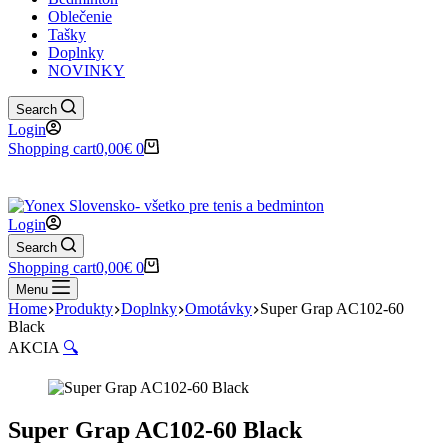
Oblečenie
Tašky
Doplnky
NOVINKY
Search
Login
Shopping cart
0,00
€
0
✉️
📞
0917 102 440
yonex@yonex.
📍
Tomášikova 30, 821 01 Bratisla
Login
Search
Shopping cart
0,00
€
0
Menu
Home
Produkty
Doplnky
Omotávky
Super Grap AC102-60
Black
AKCIA
🔍
Super Grap AC102-60 Black