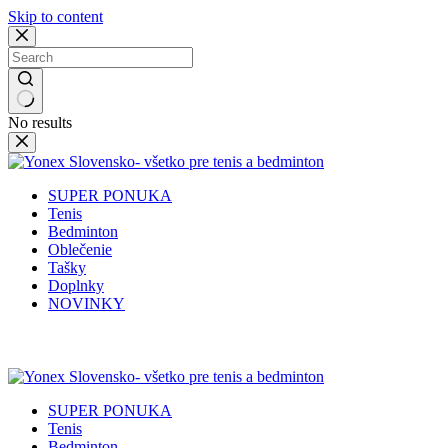
Skip to content
No results
SUPER PONUKA
Tenis
Bedminton
Oblečenie
Tašky
Doplnky
NOVINKY
✉️
📞
0917 102 440
yonex@yonex.
📍
Tomášikova 30, 821 01 Bratisla
SUPER PONUKA
Tenis
Bedminton