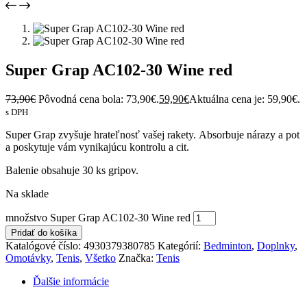
Super Grap AC102-30 Wine red
73,90
€
Pôvodná cena bola: 73,90€.
59,90
€
Aktuálna cena je: 59,90€.
s DPH
Super Grap zvyšuje hrateľnosť vašej rakety. Absorbuje nárazy a pot
a poskytuje vám vynikajúcu kontrolu a cit.
Balenie obsahuje 30 ks gripov.
Na sklade
množstvo Super Grap AC102-30 Wine red
Pridať do košíka
Katalógové číslo:
4930379380785
Kategórií:
Bedminton
,
Doplnky
,
Omotávky
,
Tenis
,
Všetko
Značka:
Tenis
Ďalšie informácie