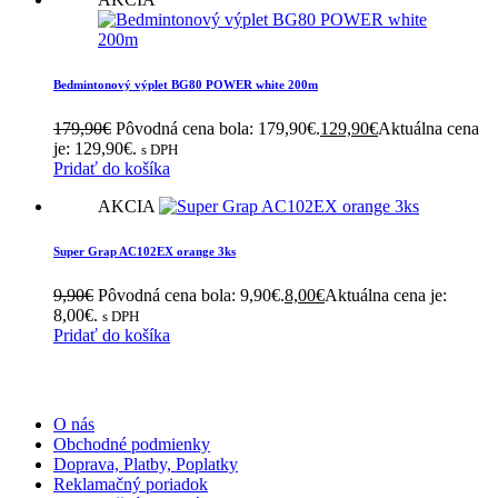
Bedmintonový výplet BG80 POWER white 200m
179,90
€
Pôvodná cena bola: 179,90€.
129,90
€
Aktuálna cena
je: 129,90€.
s DPH
Pridať do košíka
AKCIA
Super Grap AC102EX orange 3ks
9,90
€
Pôvodná cena bola: 9,90€.
8,00
€
Aktuálna cena je:
8,00€.
s DPH
Pridať do košíka
INFORMÁCIE
O nás
Obchodné podmienky
Doprava, Platby, Poplatky
Reklamačný poriadok