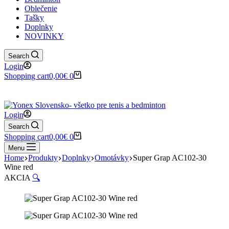
Oblečenie
Tašky
Doplnky
NOVINKY
Search
Login
Shopping cart
0,00
€
0
✉️
📞
0917 102 440
yonex@yonex.
📍
Tomášikova 30, 821 01 Bratisla
Login
Search
Shopping cart
0,00
€
0
Menu
Home
Produkty
Doplnky
Omotávky
Super Grap AC102-30
Wine red
AKCIA
🔍