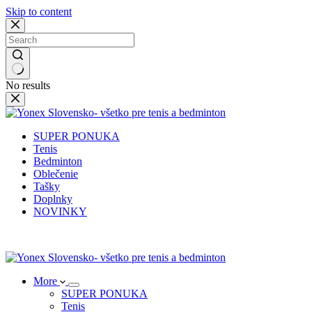
Skip to content
No results
SUPER PONUKA
Tenis
Bedminton
Oblečenie
Tašky
Doplnky
NOVINKY
More
SUPER PONUKA
Tenis