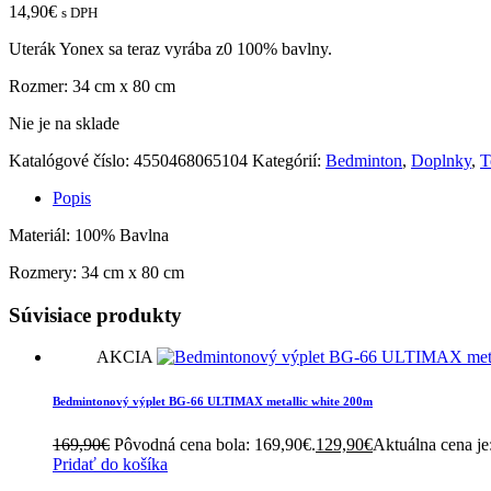
14,90
€
s DPH
Uterák Yonex sa teraz vyrába z0 100% bavlny.
Rozmer: 34 cm x 80 cm
Nie je na sklade
Katalógové číslo:
4550468065104
Kategórií:
Bedminton
,
Doplnky
,
T
Popis
Materiál: 100% Bavlna
Rozmery: 34 cm x 80 cm
Súvisiace produkty
AKCIA
Bedmintonový výplet BG-66 ULTIMAX metallic white 200m
169,90
€
Pôvodná cena bola: 169,90€.
129,90
€
Aktuálna cena je
Pridať do košíka