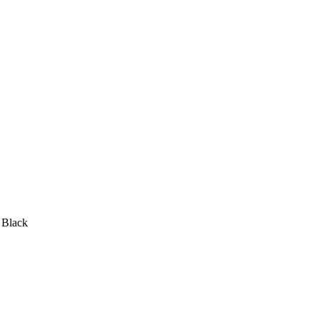
✉️
📞
0917 102 440
yonex@yonex.sk
📍
Tomášikova 30, 821 01 Bratislava
 Black