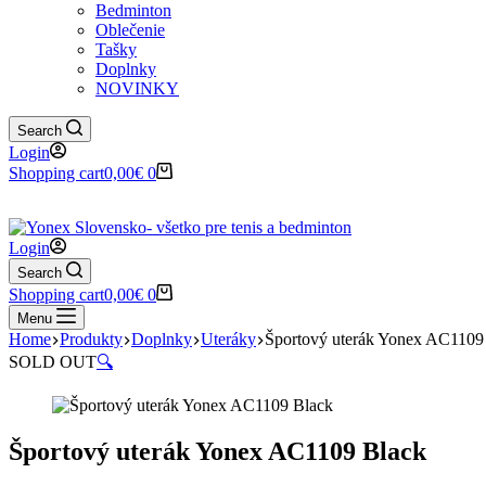
Bedminton
Oblečenie
Tašky
Doplnky
NOVINKY
Search
Login
Shopping cart
0,00
€
0
Login
Search
Shopping cart
0,00
€
0
Menu
Home
Produkty
Doplnky
Uteráky
Športový uterák Yonex AC1109
SOLD OUT
🔍
Športový uterák Yonex AC1109 Black