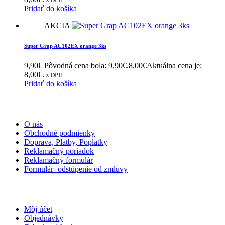
Pridať do košíka
AKCIA
Super Grap AC102EX orange 3ks
9,90
€
Pôvodná cena bola: 9,90€.
8,00
€
Aktuálna cena je:
8,00€.
s DPH
Pridať do košíka
INFORMÁCIE
O nás
Obchodné podmienky
Doprava, Platby, Poplatky
Reklamačný poriadok
Reklamačný formulár
Formulár- odstúpenie od zmluvy
MÔJ ÚČET
Môj účet
Objednávky