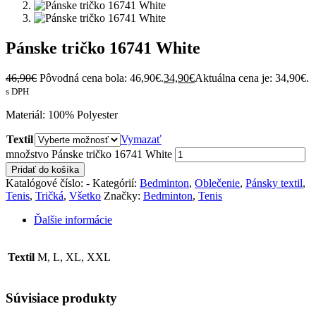
Pánske tričko 16741 White
46,90
€
Pôvodná cena bola: 46,90€.
34,90
€
Aktuálna cena je: 34,90€.
s DPH
Materiál: 100% Polyester
Textil
Vymazať
množstvo Pánske tričko 16741 White
Pridať do košíka
Katalógové číslo:
-
Kategórií:
Bedminton
,
Oblečenie
,
Pánsky textil
,
Tenis
,
Tričká
,
Všetko
Značky:
Bedminton
,
Tenis
Ďalšie informácie
Textil
M, L, XL, XXL
Súvisiace produkty