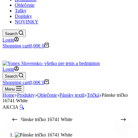
Oblečenie
Tašky
Doplnky
NOVINKY
Search
Login
Shopping cart
0,00
€
0
✉️
📞
0917 102 440
yonex@yonex.
📍
Tomášikova 30, 821 01 Bratisla
Login
Search
Shopping cart
0,00
€
0
Menu
Home
Produkty
Oblečenie
Pánsky textil
Tričká
Pánske tričko
16741 White
AKCIA
🔍