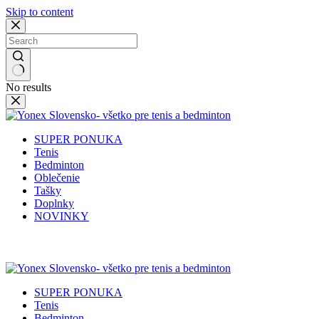
Skip to content
No results
SUPER PONUKA
Tenis
Bedminton
Oblečenie
Tašky
Doplnky
NOVINKY
✉️
📞
0917 102 440
yonex@yonex.
📍
Tomášikova 30, 821 01 Bratisla
SUPER PONUKA
Tenis
Bedminton