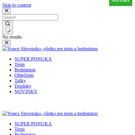
NOVINKA
NOVINKA
Skip to content
No results
SUPER PONUKA
Tenis
Bedminton
Oblečenie
Tašky
Doplnky
NOVINKY
✉️
📞
0917 102 440
yonex@yonex.
📍
Tomášikova 30, 821 01 Bratisla
SUPER PONUKA
Tenis
Bedminton