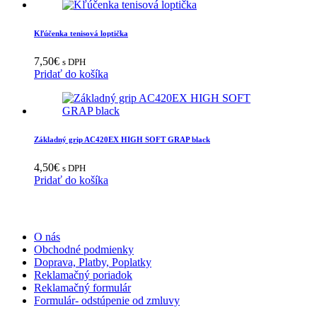
Kľúčenka tenisová loptička
7,50
€
s DPH
Pridať do košíka
Základný grip AC420EX HIGH SOFT GRAP black
4,50
€
s DPH
Pridať do košíka
INFORMÁCIE
O nás
Obchodné podmienky
Doprava, Platby, Poplatky
Reklamačný poriadok
Reklamačný formulár
Formulár- odstúpenie od zmluvy