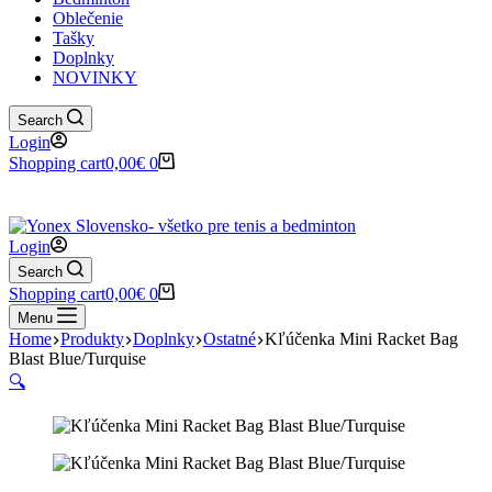
Oblečenie
Tašky
Doplnky
NOVINKY
Search
Login
Shopping cart
0,00
€
0
✉️
📞
0917 102 440
yonex@yonex.
📍
Tomášikova 30, 821 01 Bratisla
Login
Search
Shopping cart
0,00
€
0
Menu
Home
Produkty
Doplnky
Ostatné
Kľúčenka Mini Racket Bag
Blast Blue/Turquise
🔍