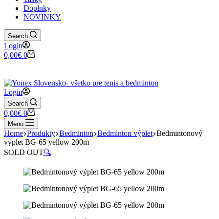
Doplnky
NOVINKY
Search
Login
Shopping
0,00
€
0
cart
✉️
📞
0917 102 440
yonex@yonex.
📍
Tomášikova 30, 821 01 Bratisla
Login
Search
Shopping
0,00
€
0
cart
Menu
Home
Produkty
Bedminton
Bedminton výplet
Bedmintonový
výplet BG-65 yellow 200m
SOLD OUT
🔍