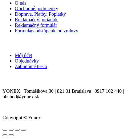
O nás
Obchodné podmienky
Doprava, Platby, Poplatky
Reklamačný poriadok
Reklamačný formulár
Formulár- odstúpenie od zmluvy
MÔJ ÚČET
Môj účet
Objednávky
Zabudnuté heslo
KONTAKT
YONEX | Tomášikova 30 | 821 01 Bratislava | 0917 102 440 |
obchod@yonex.sk
Copyright © Yonex