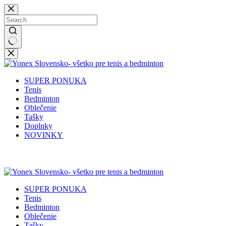
Skip
to
content
No
results
SUPER PONUKA
Tenis
Bedminton
Oblečenie
Tašky
Doplnky
NOVINKY
✉️
📞
0917 102 440
yonex@yonex.
📍
Tomášikova 30, 821 01 Bratisla
SUPER PONUKA
Tenis
Bedminton
Oblečenie
Tašky