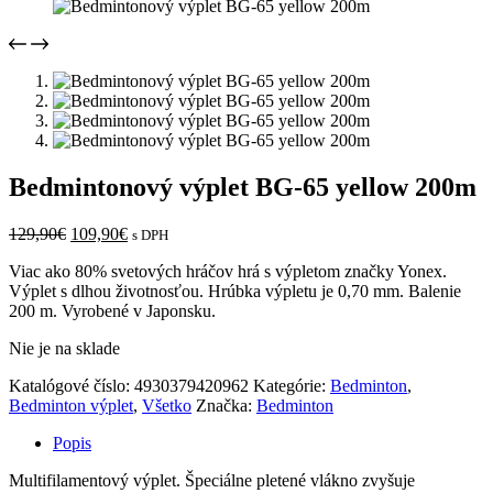
Bedmintonový výplet BG-65 yellow 200m
Pôvodná
Aktuálna
129,90
€
109,90
€
s DPH
cena
cena
Viac ako 80% svetových hráčov hrá s výpletom značky Yonex.
bola:
je:
Výplet s dlhou životnosťou. Hrúbka výpletu je 0,70 mm. Balenie
129,90€.
109,90€.
200 m. Vyrobené v Japonsku.
Nie je na sklade
Katalógové číslo:
4930379420962
Kategórie:
Bedminton
,
Bedminton výplet
,
Všetko
Značka:
Bedminton
Popis
Multifilamentový výplet. Špeciálne pletené vlákno zvyšuje