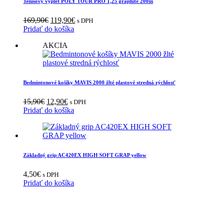
Tenisový výplet POLY TOUR PRO 1,25 graphite 200m
Pôvodná
Aktuálna
169,90
€
119,90
€
s DPH
cena
cena
Pridať do košíka
bola:
je:
AKCIA
169,90€.
119,90€.
Bedmintonové košíky MAVIS 2000 žlté plastové stredná rýchlosť
Pôvodná
Aktuálna
15,90
€
12,90
€
s DPH
cena
cena
Pridať do košíka
bola:
je:
15,90€.
12,90€.
Základný grip AC420EX HIGH SOFT GRAP yellow
4,50
€
s DPH
Pridať do košíka
INFORMÁCIE