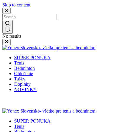
Skip to content
No results
SUPER PONUKA
Tenis
Bedminton
Oblečenie
Tašky
Doplnky
NOVINKY
✉️
📞
0917 102 440
yonex@yonex.
📍
Tomášikova 30, 821 01 Bratisla
SUPER PONUKA
Tenis
Bedminton