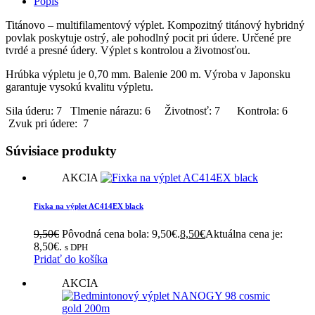
Popis
Titánovo – multifilamentový výplet. Kompozitný titánový hybridný
povlak poskytuje ostrý, ale pohodlný pocit pri údere. Určené pre
tvrdé a presné údery. Výplet s kontrolou a životnosťou.
Hrúbka výpletu je 0,70 mm. Balenie 200 m. Výroba v Japonsku
garantuje vysokú kvalitu výpletu.
Sila úderu: 7 Tlmenie nárazu: 6 Životnosť: 7 Kontrola: 6
Zvuk pri údere: 7
Súvisiace produkty
AKCIA
Fixka na výplet AC414EX black
9,50
€
Pôvodná cena bola: 9,50€.
8,50
€
Aktuálna cena je:
8,50€.
s DPH
Pridať do košíka
AKCIA