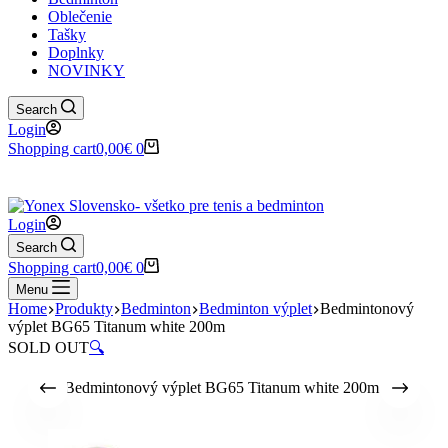
Oblečenie
Tašky
Doplnky
NOVINKY
Search
Login
Shopping cart
0,00
€
0
✉️
📞
0917 102 440
yonex@yonex.
📍
Tomášikova 30, 821 01 Bratisla
Login
Search
Shopping cart
0,00
€
0
Menu
Home
Produkty
Bedminton
Bedminton výplet
Bedmintonový
výplet BG65 Titanum white 200m
SOLD OUT
🔍