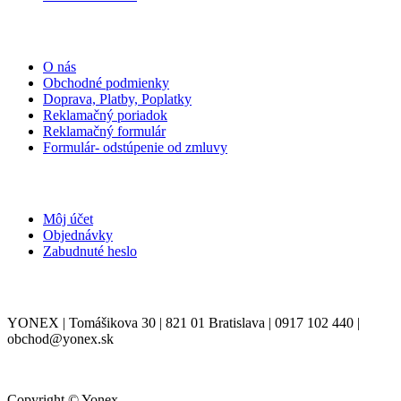
INFORMÁCIE
O nás
Obchodné podmienky
Doprava, Platby, Poplatky
Reklamačný poriadok
Reklamačný formulár
Formulár- odstúpenie od zmluvy
MÔJ ÚČET
Môj účet
Objednávky
Zabudnuté heslo
KONTAKT
YONEX | Tomášikova 30 | 821 01 Bratislava | 0917 102 440 |
obchod@yonex.sk
Copyright © Yonex