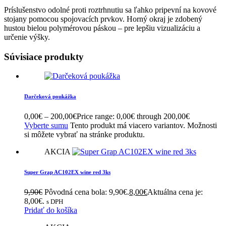
Príslušenstvo odolné proti roztrhnutiu sa ľahko pripevní na kovové
stojany pomocou spojovacích prvkov. Horný okraj je zdobený
hustou bielou polymérovou páskou – pre lepšiu vizualizáciu a
určenie výšky.
Súvisiace produkty
Darčeková poukážka
0,00
€
–
200,00
€
Price range: 0,00€ through 200,00€
Vyberte sumu
Tento produkt má viacero variantov. Možnosti
si môžete vybrať na stránke produktu.
AKCIA
Super Grap AC102EX wine red 3ks
9,90
€
Pôvodná cena bola: 9,90€.
8,00
€
Aktuálna cena je:
8,00€.
s DPH
Pridať do košíka