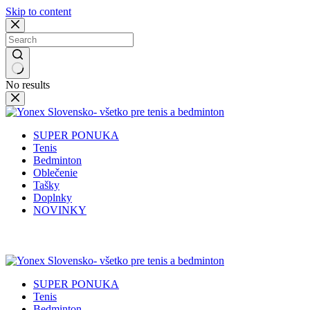
Skip to content
No results
SUPER PONUKA
Tenis
Bedminton
Oblečenie
Tašky
Doplnky
NOVINKY
✉️
📞
0917 102 440
yonex@yonex.
📍
Tomášikova 30, 821 01 Bratisla
SUPER PONUKA
Tenis
Bedminton