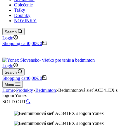
Oblečenie
Tašky
Doplnky
NOVINKY
Search
Login
Shopping cart
0,00
€
0
✉️
📞
0917 102 440
yonex@yonex.
📍
Tomášikova 30, 821 01 Bratisla
Login
Search
Shopping cart
0,00
€
0
Menu
Home
Produkty
Bedminton
Bedmintonová sieť AC341EX s
logom Yonex
SOLD OUT
🔍