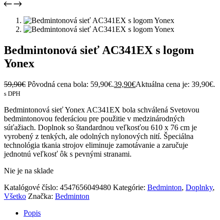
Bedmintonová sieť AC341EX s logom
Yonex
59,90
€
Pôvodná cena bola: 59,90€.
39,90
€
Aktuálna cena je: 39,90€.
s DPH
Bedmintonová sieť Yonex AC341EX bola schválená Svetovou
bedmintonovou federáciou pre použitie v medzinárodných
súťažiach. Doplnok so štandardnou veľkosťou 610 x 76 cm je
vyrobený z tenkých, ale odolných nylonových nití. Špeciálna
technológia tkania strojov eliminuje zamotávanie a zaručuje
jednotnú veľkosť ôk s pevnými stranami.
Nie je na sklade
Katalógové číslo:
4547656049480
Kategórie:
Bedminton
,
Doplnky
,
Všetko
Značka:
Bedminton
Popis