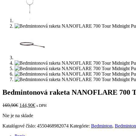
Bedmintonová raketa NANOFLARE 700 To
Pôvodná
Aktuálna
169,90
€
144,90
€
s DPH
cena
cena
Nie je na sklade
bola:
je:
169,90€.
144,90€.
Katalógové číslo:
4550468982074
Kategórie:
Bedminton
,
Bedminton