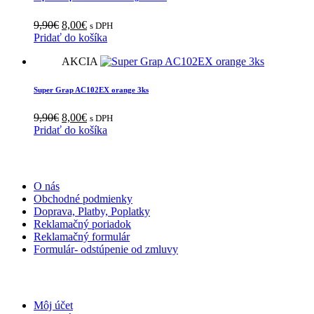
Pôvodná
Aktuálna
9,90
€
8,00
€
s DPH
cena
cena
Pridať do košíka
bola:
je:
AKCIA
9,90€.
8,00€.
Super Grap AC102EX orange 3ks
Pôvodná
Aktuálna
9,90
€
8,00
€
s DPH
cena
cena
Pridať do košíka
bola:
je:
9,90€.
8,00€.
INFORMÁCIE
O nás
Obchodné podmienky
Doprava, Platby, Poplatky
Reklamačný poriadok
Reklamačný formulár
Formulár- odstúpenie od zmluvy
MÔJ ÚČET
Môj účet