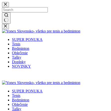
Skip
to
content
No
results
SUPER PONUKA
Tenis
Bedminton
Oblečenie
Tašky
Doplnky
NOVINKY
SUPER PONUKA
Tenis
Bedminton
Oblečenie
Tašky