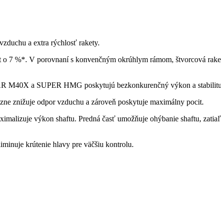
 vzduchu a extra rýchlosť rakety.
pot o 7 %*. V porovnaní s konvenčným okrúhlym rámom, štvorcová rak
R M40X a SUPER HMG poskytujú bezkonkurenčný výkon a stabilitu p
zne znižuje odpor vzduchu a zároveň poskytuje maximálny pocit.
ximalizuje výkon shaftu. Predná časť umožňuje ohýbanie shaftu, zatiaľ 
minuje krútenie hlavy pre väčšiu kontrolu.