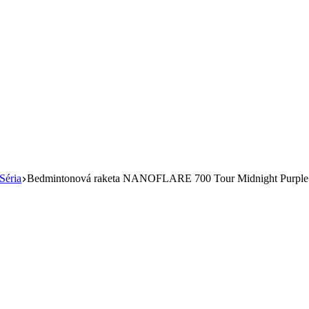
✉️
📞
0917 102 440
yonex@yonex.sk
📍
Tomášikova 30, 821 01 Bratislava
éria
Bedmintonová raketa NANOFLARE 700 Tour Midnight Purple