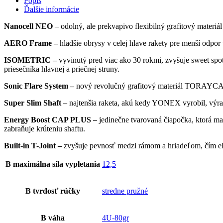
Popis
Ďalšie informácie
Nanocell NEO
– odolný, ale prekvapivo flexibilný grafitový materiál
AERO Frame –
hladšie obrysy v celej hlave rakety pre menší odpor
ISOMETRIC –
vyvinutý pred viac ako 30 rokmi, zvyšuje sweet s
priesečníka hlavnej a priečnej struny.
Sonic Flare System –
nový revolučný grafitový materiál TORAYCA
Super Slim Shaft –
najtenšia raketa, akú kedy YONEX vyrobil, výra
Energy Boost CAP PLUS –
jedinečne tvarovaná čiapočka, ktorá ma
zabraňuje krúteniu shaftu.
Built-in T-Joint –
zvyšuje pevnosť medzi rámom a hriadeľom, čím eli
B maximálna sila vypletania
12,5
B tvrdosť rúčky
stredne pružné
B váha
4U-80gr