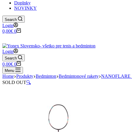
Doplnky
NOVINKY
Search
Login
Shopping
0,00
€
0
cart
Login
Search
Shopping
0,00
€
0
cart
Menu
Home
Produkty
Bedminton
Bedmintonové rakety
NANOFLARE S
SOLD OUT
🔍