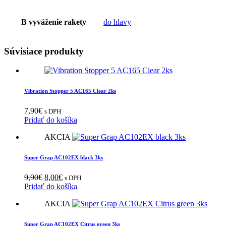
B vyváženie rakety
do hlavy
Súvisiace produkty
Vibration Stopper 5 AC165 Clear 2ks
7,90
€
s DPH
Pridať do košíka
AKCIA
Super Grap AC102EX black 3ks
Pôvodná
Aktuálna
9,90
€
8,00
€
s DPH
cena
cena
Pridať do košíka
bola:
je:
AKCIA
9,90€.
8,00€.
Super Grap AC102EX Citrus green 3ks