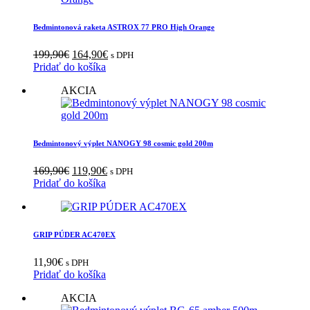
Bedmintonová raketa ASTROX 77 PRO High Orange
Pôvodná
Aktuálna
199,90
€
164,90
€
s DPH
cena
cena
Pridať do košíka
bola:
je:
AKCIA
199,90€.
164,90€.
Bedmintonový výplet NANOGY 98 cosmic gold 200m
Pôvodná
Aktuálna
169,90
€
119,90
€
s DPH
cena
cena
Pridať do košíka
bola:
je:
169,90€.
119,90€.
GRIP PÚDER AC470EX
11,90
€
s DPH
Pridať do košíka
AKCIA