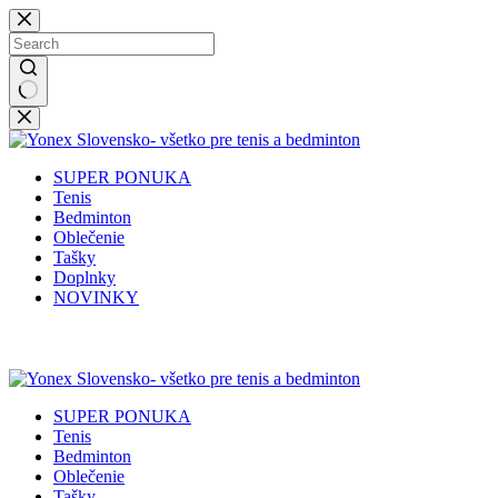
Skip
to
content
No
results
SUPER PONUKA
Tenis
Bedminton
Oblečenie
Tašky
Doplnky
NOVINKY
✉️
📞
0917 102 440
yonex@yonex.
📍
Tomášikova 30, 821 01 Bratisla
SUPER PONUKA
Tenis
Bedminton
Oblečenie
Tašky