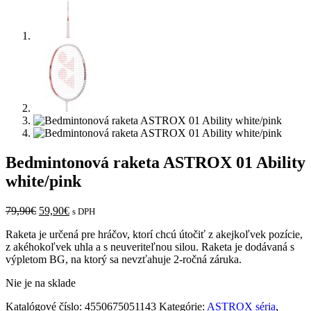
Bedmintonová raketa ASTROX 01 Ability
white/pink
Pôvodná
Aktuálna
79,90
€
59,90
€
s DPH
cena
cena
Raketa je určená pre hráčov, ktorí chcú útočiť z akejkoľvek pozície,
bola:
je:
z akéhokoľvek uhla a s neuveriteľnou silou. Raketa je dodávaná s
79,90€.
59,90€.
výpletom BG, na ktorý sa nevzťahuje 2-ročná záruka.
Nie je na sklade
Katalógové číslo:
4550675051143
Kategórie:
ASTROX séria
,