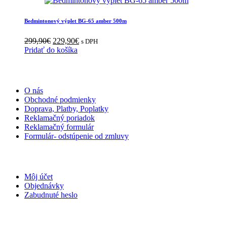
Bedmintonový výplet BG-65 amber 500m
Pôvodná
Aktuálna
299,90
€
229,90
€
s DPH
cena
cena
Pridať do košíka
bola:
je:
299,90€.
229,90€.
INFORMÁCIE
O nás
Obchodné podmienky
Doprava, Platby, Poplatky
Reklamačný poriadok
Reklamačný formulár
Formulár- odstúpenie od zmluvy
MÔJ ÚČET
Môj účet
Objednávky
Zabudnuté heslo
KONTAKT