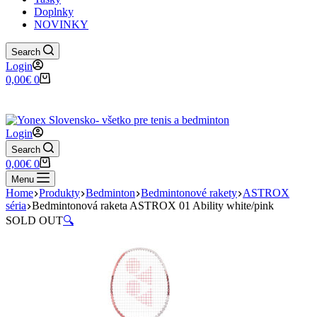
Doplnky
NOVINKY
Search
Login
Shopping
0,00
€
0
cart
✉️
📞
0917 102 440
yonex@yonex.
📍
Tomášikova 30, 821 01 Bratisla
Login
Search
Shopping
0,00
€
0
cart
Menu
Home
Produkty
Bedminton
Bedmintonové rakety
ASTROX
séria
Bedmintonová raketa ASTROX 01 Ability white/pink
SOLD OUT
🔍