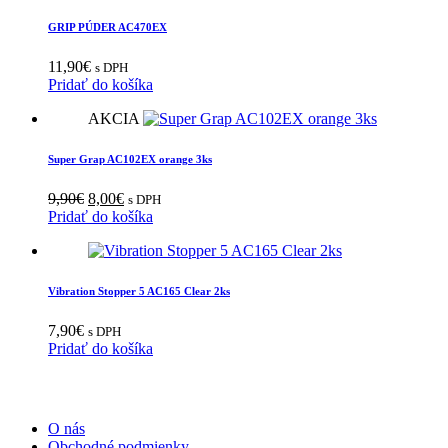
GRIP PÚDER AC470EX
11,90
€
s DPH
Pridať do košíka
AKCIA
Super Grap AC102EX orange 3ks
Pôvodná
Aktuálna
9,90
€
8,00
€
s DPH
cena
cena
Pridať do košíka
bola:
je:
9,90€.
8,00€.
Vibration Stopper 5 AC165 Clear 2ks
7,90
€
s DPH
Pridať do košíka
INFORMÁCIE
O nás
Obchodné podmienky