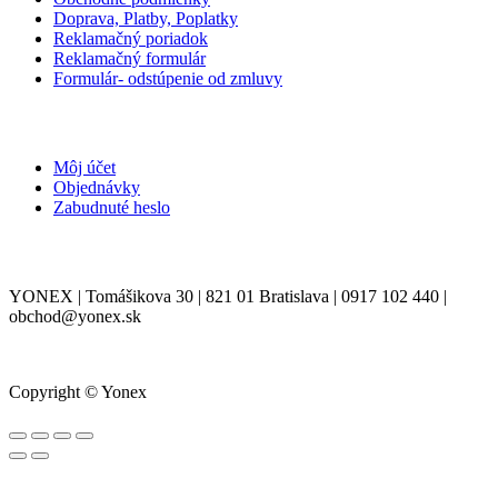
Doprava, Platby, Poplatky
Reklamačný poriadok
Reklamačný formulár
Formulár- odstúpenie od zmluvy
MÔJ ÚČET
Môj účet
Objednávky
Zabudnuté heslo
KONTAKT
YONEX | Tomášikova 30 | 821 01 Bratislava | 0917 102 440 |
obchod@yonex.sk
Copyright © Yonex