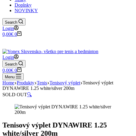
Doplnky
NOVINKY
Search
Login
Shopping
0,00
€
0
cart
✉️
📞
0917 102 440
yonex@yonex.
📍
Tomášikova 30, 821 01 Bratisla
Login
Search
Shopping
0,00
€
0
cart
Menu
Home
Produkty
Tenis
Tenisový výplet
Tenisový výplet
DYNAWIRE 1.25 white/silver 200m
SOLD OUT
🔍
Tenisový výplet DYNAWIRE 1.25
white/silver 200m