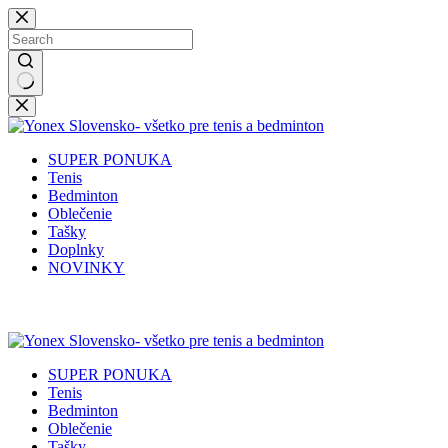
Skip
to
content
No
results
SUPER PONUKA
Tenis
Bedminton
Oblečenie
Tašky
Doplnky
NOVINKY
✉️
📞
0917 102 440
yonex@yonex.
📍
Tomášikova 30, 821 01 Bratisla
SUPER PONUKA
Tenis
Bedminton
Oblečenie
Tašky