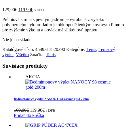
Pôvodná
Aktuálna
129,90
€
119,90
€
s DPH
cena
cena
Prémiová struna s pevným jadrom je vyrobená z vysoko
bola:
je:
polymérneho nylonu. Jadro je obklopené tenkým kovovým filmom
129,90€.
119,90€.
pre zvýšenie výkonu a povlak má silikónovú úpravu.
Nie je na sklade
Katalógové číslo:
4549317520390
Kategórie:
Tenis
,
Tenisový
výplet
,
Všetko
Značka:
Tenis
Súvisiace produkty
AKCIA
Bedmintonový výplet NANOGY 98 cosmic gold 200m
Pôvodná
Aktuálna
169,90
€
119,90
€
s DPH
cena
cena
Pridať do košíka
bola:
je:
169,90€.
119,90€.