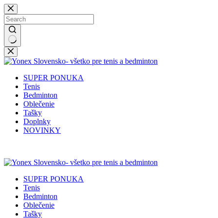
Skip
to
content
No
results
SUPER PONUKA
Tenis
Bedminton
Oblečenie
Tašky
Doplnky
NOVINKY
SUPER PONUKA
Tenis
Bedminton
Oblečenie
Tašky