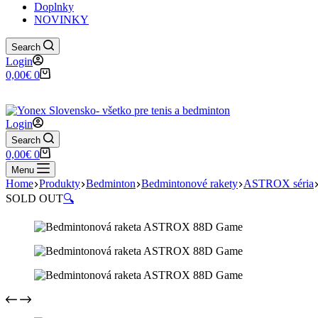
Doplnky
NOVINKY
Search
Login
Shopping
0,00
€
0
cart
Login
Search
Shopping
0,00
€
0
cart
Menu
Home
Produkty
Bedminton
Bedmintonové rakety
ASTROX séria
SOLD OUT
🔍