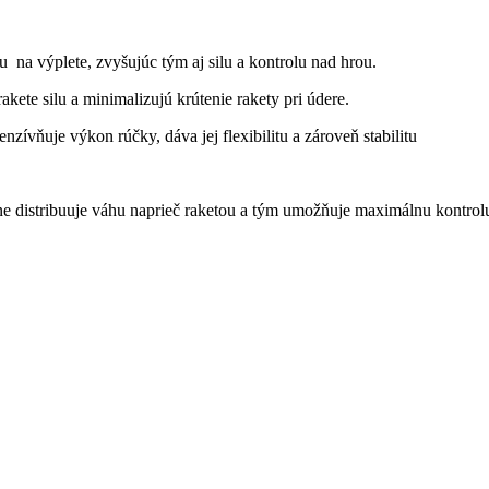
hu na výplete, zvyšujúc tým aj silu a kontrolu nad hrou.
akete silu a minimalizujú krútenie rakety pri údere.
nzívňuje výkon rúčky, dáva jej flexibilitu a zároveň stabilitu
ne distribuuje váhu naprieč raketou a tým umožňuje maximálnu kontrolu 