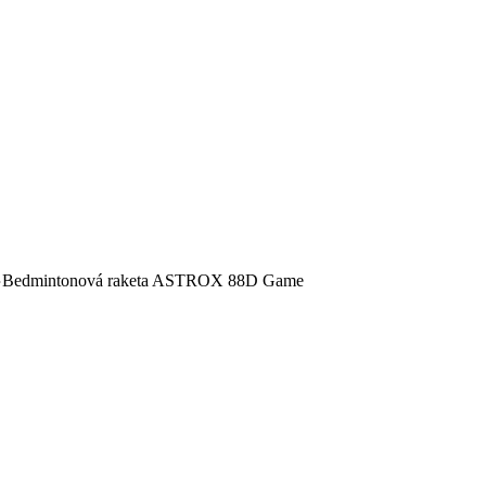
✉️
📞
0917 102 440
yonex@yonex.sk
📍
Tomášikova 30, 821 01 Bratislava
Bedmintonová raketa ASTROX 88D Game