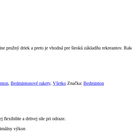
e
ne pružný driek a preto je vhodná pre širokú základňu rekreantov. Rak
nton
,
Bedmintonové rakety
,
Všetko
Značka:
Bedminton
flexibilite a drtivej sile pri odraze.
ximálny výkon