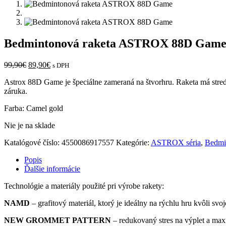
Bedmintonová raketa ASTROX 88D Gam
Pôvodná
Aktuálna
99,90
€
89,90
€
s DPH
cena
cena
Astrox 88D Game je špeciálne zameraná na štvorhru. Raketa má stred
bola:
je:
záruka.
99,90€.
89,90€.
Farba: Camel gold
Nie je na sklade
Katalógové číslo:
4550086917557
Kategórie:
ASTROX séria
,
Bedmi
Popis
Ďalšie informácie
Technológie a materiály použité pri výrobe rakety:
NAMD
– grafitový materiál, ktorý je ideálny na rýchlu hru kvôli svojej 
NEW GROMMET PATTERN
– redukovaný stres na výplet a ma