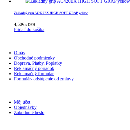
169,90€.
129,90€.
Základný grip AC420EX HIGH SOFT GRAP yellow
4,50
€
s DPH
Pridať do košíka
INFORMÁCIE
O nás
Obchodné podmienky
Doprava, Platby, Poplatky
Reklamačný poriadok
Reklamačný formulár
Formulár- odstúpenie od zmluvy
MÔJ ÚČET
Môj účet
Objednávky
Zabudnuté heslo
KONTAKT