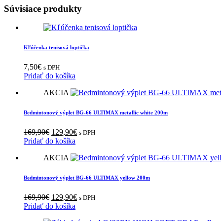
Súvisiace produkty
Kľúčenka tenisová loptička
7,50
€
s DPH
Pridať do košíka
AKCIA
Bedmintonový výplet BG-66 ULTIMAX metallic white 200m
Pôvodná
Aktuálna
169,90
€
129,90
€
s DPH
cena
cena
Pridať do košíka
bola:
je:
AKCIA
169,90€.
129,90€.
Bedmintonový výplet BG-66 ULTIMAX yellow 200m
Pôvodná
Aktuálna
169,90
€
129,90
€
s DPH
cena
cena
Pridať do košíka
bola:
je: