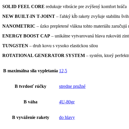
SOLID FEEL CORE
redukuje vibrácie pre zvýšený komfort hráča
NEW BUILT-IN T-JOINT
– ľahký kĺb rakety zvyšuje stabilitu švi
NANOMETRIC
– úzko prepletené vlákna tohto materiálu zaručujú r
ENERGY BOOST CAP
– unikátne vytvarovaná hlava rukoväti zinte
TUNGSTEN
– druh kovu s vysoko elastickou silou
ROTATIONAL GENERATOR SYSTEM
– systém, ktorý perfekt
B maximálna sila vypletania
12,5
B tvrdosť rúčky
stredne pružné
B váha
4U-80gr
B vyváženie rakety
do hlavy